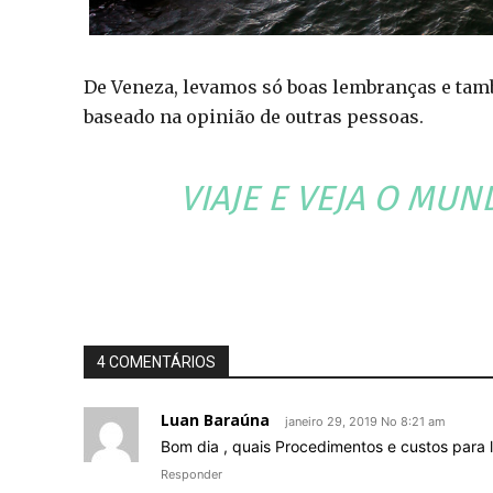
De Veneza, levamos só boas lembranças e tamb
baseado na opinião de outras pessoas.
VIAJE E VEJA O MU
4 COMENTÁRIOS
Luan Baraúna
janeiro 29, 2019 No 8:21 am
Bom dia , quais Procedimentos e custos para l
Responder