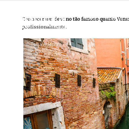
HOME
ISLÂNDIA 2
Conhecer um
destino tão famoso quanto Vene
profissionalmente.