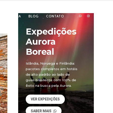
NA MÍDIA
BLOG
CONTATO
Expedições
Aurora
Boreal
Islândia, Noruega e Finlândia:
pacotes completos em hotéis
de alto padrão ao lado de
guias brasileiros com 100% de
êxito na busca pela Aurora.
VER EXPEDIÇÕES
SABER MAIS