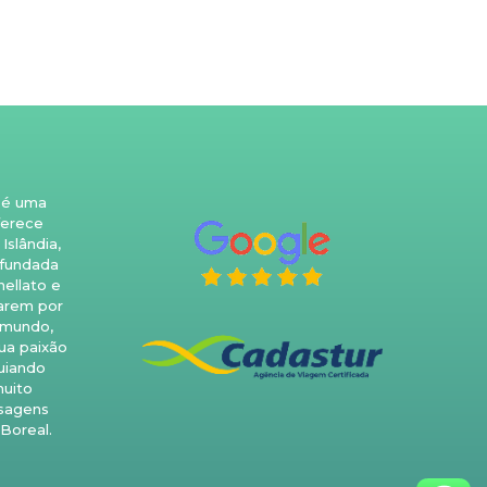
 é uma
ferece
Islândia,
 fundada
nellato e
arem por
 mundo,
ua paixão
guiando
uito
isagens
 Boreal.