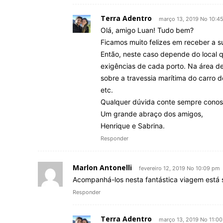
Terra Adentro
março 13, 2019 No 10:4
Olá, amigo Luan! Tudo bem?
Ficamos muito felizes em receber a 
Então, neste caso depende do local q
exigências de cada porto. Na área de
sobre a travessia marítima do carro 
etc.
Qualquer dúvida conte sempre conos
Um grande abraço dos amigos,
Henrique e Sabrina.
Responder
Marlon Antonelli
fevereiro 12, 2019 No 10:09 pm
Acompanhá-los nesta fantástica viagem está 
Responder
Terra Adentro
março 13, 2019 No 11:0