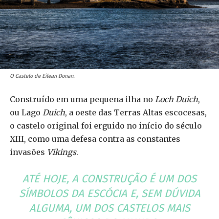
O Castelo de Eilean Donan.
Construído em uma pequena ilha no
Loch Duich
,
ou Lago
Duich
, a oeste das Terras Altas escocesas,
o castelo original foi erguido no início do século
XIII, como uma defesa contra as constantes
invasões
Vikings
.
ATÉ HOJE, A CONSTRUÇÃO É UM DOS
SÍMBOLOS DA ESCÓCIA E, SEM DÚVIDA
ALGUMA, UM DOS CASTELOS MAIS