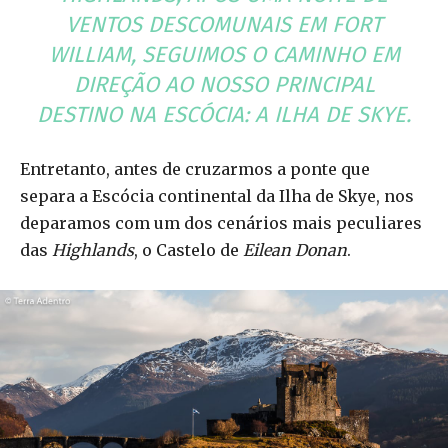
VENTOS DESCOMUNAIS EM
FORT
WILLIAM
, SEGUIMOS O CAMINHO EM
DIREÇÃO AO NOSSO PRINCIPAL
DESTINO NA ESCÓCIA: A ILHA DE SKYE.
Entretanto, antes de cruzarmos a ponte que
separa a Escócia continental da Ilha de Skye, nos
deparamos com um dos cenários mais peculiares
das
Highlands
, o Castelo de
Eilean Donan
.