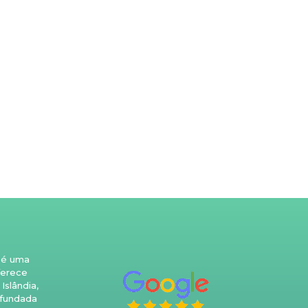
 é uma
ferece
Islândia,
 fundada