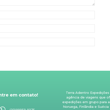
Terra Adentro Expedições
ntre em contato!
agência de viagens que o
expedições em grupo para a 
Noruega, Finlândia e Suécia