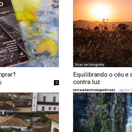
Dicas de Fotografia
mprar?
Equilibrando o céu e 
contra luz
0
terraadentroexpedicoes
-
agosto 1