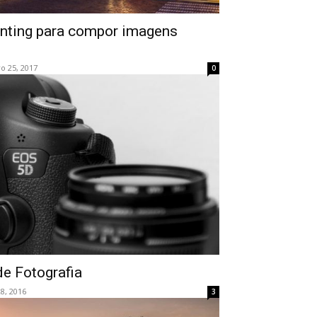
ainting para compor imagens
o 25, 2017
0
e Fotografia
8, 2016
3