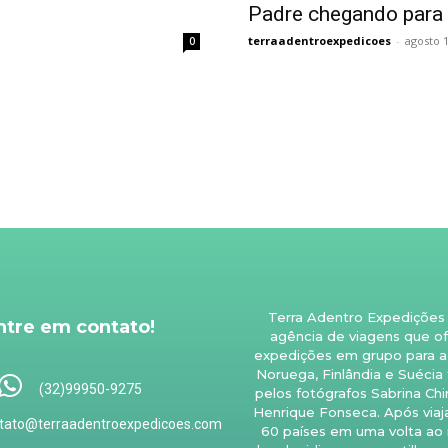
Padre chegando para 
terraadentroexpedicoes
-
agosto 1
0
Terra Adentro Expedições
ntre em contato!
agência de viagens que o
expedições em grupo para a 
Noruega, Finlândia e Suécia
(32)99950-9275
pelos fotógrafos Sabrina Chi
Henrique Fonseca. Após viaj
tato@terraadentroexpedicoes.com
60 países em uma volta ao