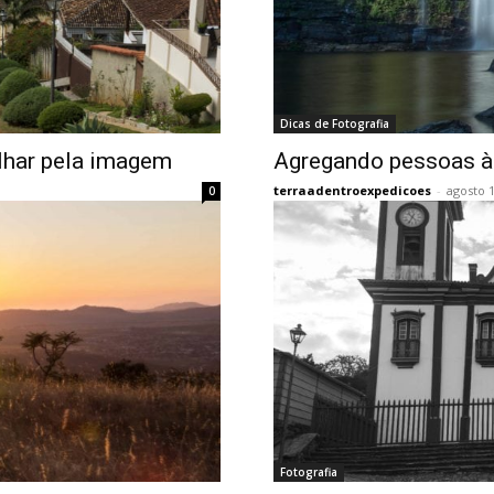
Dicas de Fotografia
olhar pela imagem
Agregando pessoas às
terraadentroexpedicoes
-
agosto 1
0
Fotografia