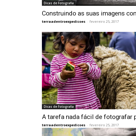
Dicas de Fotografia
Construindo as suas imagens co
terraadentroexpedicoes
-
fevereiro 25, 2017
Dicas de Fotografia
A tarefa nada fácil de fotografar
terraadentroexpedicoes
-
fevereiro 25, 2017