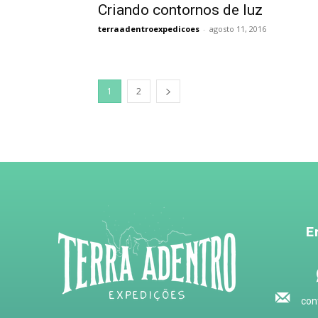
Criando contornos de luz
terraadentroexpedicoes
-
agosto 11, 2016
1
2
E
con