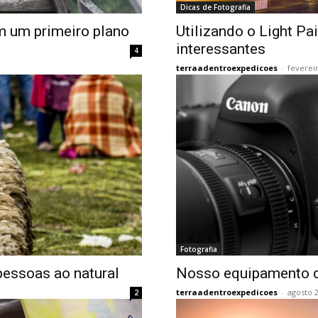
Dicas de Fotografia
m um primeiro plano
Utilizando o Light P
interessantes
4
terraadentroexpedicoes
-
fevereir
Fotografia
 pessoas ao natural
Nosso equipamento d
terraadentroexpedicoes
-
agosto 2
2