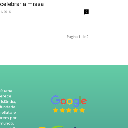
celebrar a missa
1, 2016
0
Página 1 de 2
 é uma
ferece
Islândia,
 fundada
nellato e
arem por
 mundo,