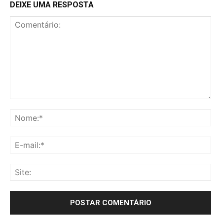
DEIXE UMA RESPOSTA
Comentário:
No
E-
mai
Sit