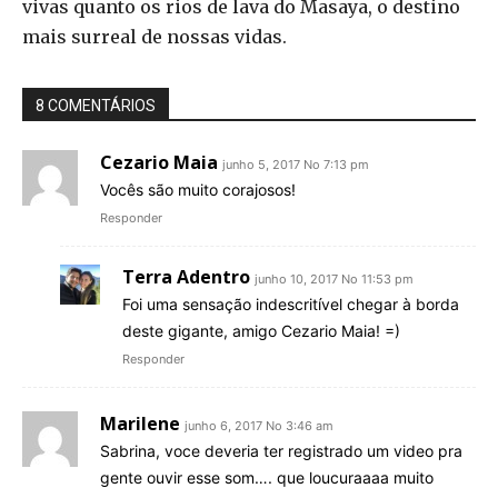
vivas quanto os rios de lava do Masaya, o destino
mais surreal de nossas vidas.
8 COMENTÁRIOS
Cezario Maia
junho 5, 2017 No 7:13 pm
Vocês são muito corajosos!
Responder
Terra Adentro
junho 10, 2017 No 11:53 pm
Foi uma sensação indescritível chegar à borda
deste gigante, amigo Cezario Maia! =)
Responder
Marilene
junho 6, 2017 No 3:46 am
Sabrina, voce deveria ter registrado um video pra
gente ouvir esse som…. que loucuraaaa muito