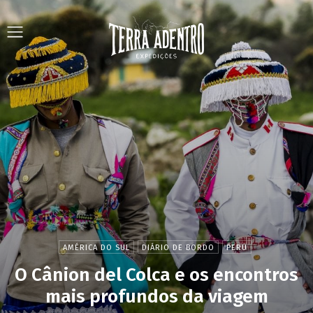
AMÉRICA DO SUL
DIÁRIO DE BORDO
PERU
O Cânion del Colca e os encontros
mais profundos da viagem