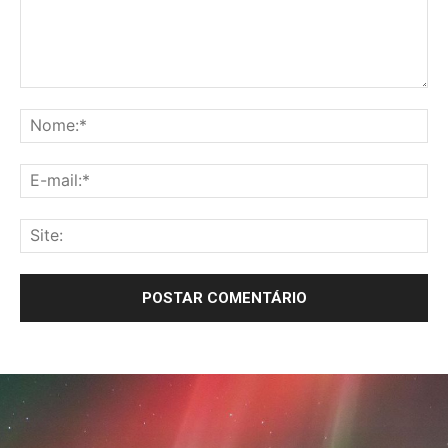
Comentário:
No
E-
mai
Sit