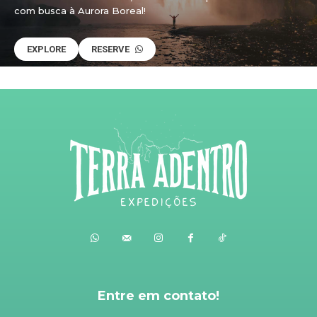
com busca à Aurora Boreal!
EXPLORE
RESERVE
Entre em contato!