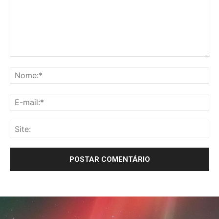
Comentário:
No
E-
mai
Sit