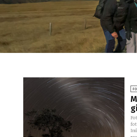
F
M
g
Fo
fo
In