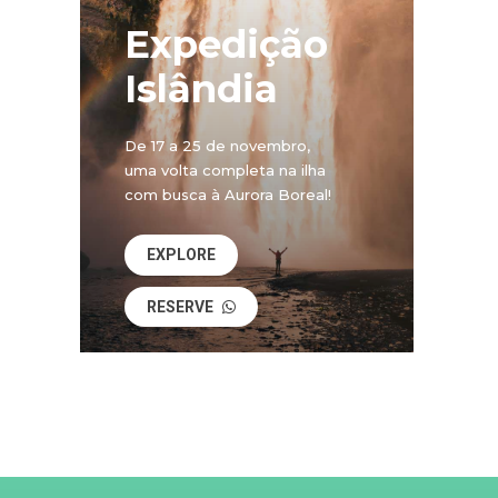
Expedição
Islândia
De 17 a 25 de novembro,
uma volta completa na ilha
com busca à Aurora Boreal!
EXPLORE
RESERVE